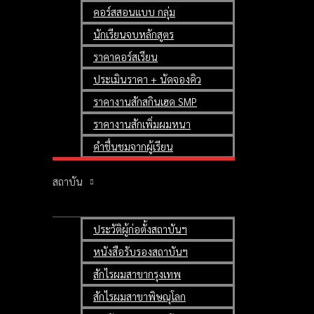
คอร์สสอนแบบ กลุ่ม
นักเรียนจบหลักสูตร
ราคาคอร์สเรียน
ประเมินราคา + นัดจองคิว
ราคางานสักสกินเฮด SMP
ราคางานสักเพิ่มผมหนา
คำชื่นชมจากผู้เรียน
SMP Private Class
เรียนสักสกินเฮด สักตอผม 3 มิติ สักไรผม
สถาบัน
เน้นฝึกสอนปฏิบัติกับหุ่นจริง
Mr. Gillet Yannick (Student)
ประวัติผู้ก่อตั้งสถาบันฯ
Miss. Kanya Kamphino (Student)
หนังสือรับรองสถาบันฯ
Miss. Ananya Pothisawang (Student)
สักไรผมสาขากรุงเทพ
Teach & Control by Master Swan
สักไรผมสาขาพิษณุโลก