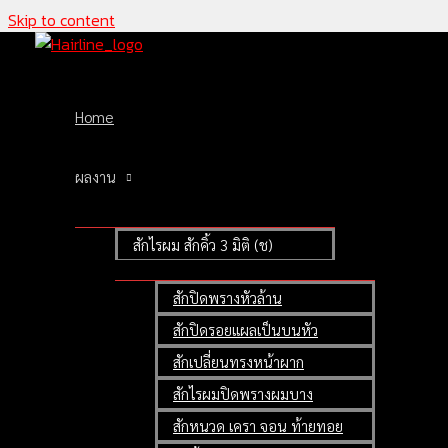
Skip to content
Home
ผลงาน
สักไรผม สักคิ้ว 3 มิติ (ช)
สักปิดพรางหัวล้าน
SMP Private Class
สักปิดรอยแผลเป็นบนหัว
เรียนสักปิดรอยแผล / สักปิดผมบาง
สักเปลี่ยนทรงหน้าผาก
เน้นฝึกสอนปฏิบัติกับหุ่นจริง
สักไรผมปิดพรางผมบาง
Dr. Jutamanee Sudjai (Student)
สักหนวด เครา จอน ท้ายทอย
Teach & Control by Master Swan