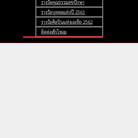
รางวัลคุณธรรมคชปักษา
รางวัลบุคคลแห่งปี 2561
รางวัลศิลปินแห่งเอเชีย 2562
ติดต่อสักไรผม