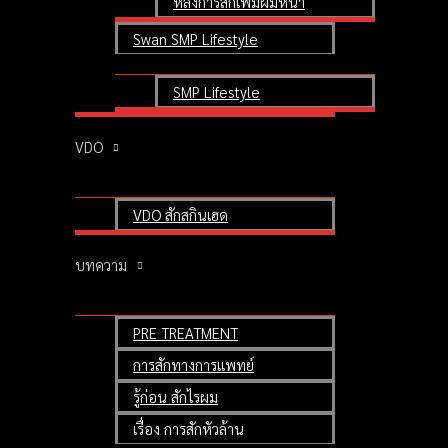
หลังการสักเพิ่มผมหนา
เรียนสักสกินเฮด สักตอผม 3 มิติ
Swan SMP Lifestyle
เน้นฝึกสอนปฏิบัติกับหุ่นจริง
Mr. Potjanach Poolmanad (Student)
SMP Lifestyle
คุณ พจณาช พูนมานัช (นักเรียน)
Teach & Control by Master Swan
VDO
VDO สักสกินเฮด
บทความ
PRE TREATMENT
การสักทางการแพทย์
รู้ก่อน สักไรผม
เรื่อง การสักหัวล้าน