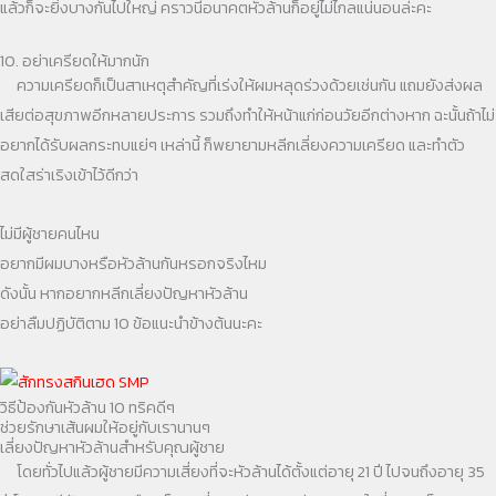
แล้วก็จะยิ่งบางกันไปใหญ่ คราวนี้อนาคตหัวล้านก็อยู่ไม่ไกลแน่นอนล่ะคะ
10. อย่าเครียดให้มากนัก
ความเครียดก็เป็นสาเหตุสำคัญที่เร่งให้ผมหลุดร่วงด้วยเช่นกัน แถมยังส่งผล
เสียต่อสุขภาพอีกหลายประการ รวมถึงทำให้หน้าแก่ก่อนวัยอีกต่างหาก ฉะนั้นถ้าไม่
อยากได้รับผลกระทบแย่ๆ เหล่านี้ ก็พยายามหลีกเลี่ยงความเครียด และทำตัว
สดใสร่าเริงเข้าไว้ดีกว่า
ไม่มีผู้ชายคนไหน
อยากมีผมบางหรือหัวล้านกันหรอกจริงไหม
ดังนั้น หากอยากหลีกเลี่ยงปัญหาหัวล้าน
อย่าลืมปฏิบัติตาม 10 ข้อแนะนำข้างต้นนะคะ
วิธีป้องกันหัวล้าน 10 ทริคดีๆ
ช่วยรักษาเส้นผมให้อยู่กับเรานานๆ
เลี่ยงปัญหาหัวล้านสำหรับคุณผู้ชาย
โดยทั่วไปแล้วผู้ชายมีความเสี่ยงที่จะหัวล้านได้ตั้งแต่อายุ 21 ปี ไปจนถึงอายุ 35