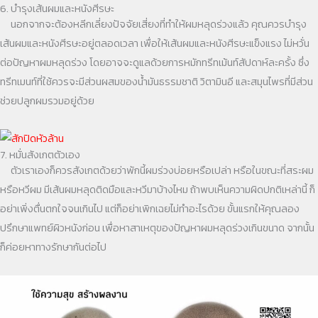
6. บำรุงเส้นผมและหนังศีรษะ
นอกจากจะต้องหลีกเลี่ยงปัจจัยเสี่ยงที่ทำให้ผมหลุดร่วงแล้ว คุณควรบำรุง
เส้นผมและหนังศีรษะอยู่ตลอดเวลา เพื่อให้เส้นผมและหนังศีรษะแข็งแรง ไม่หวั่น
ต่อปัญหาผมหลุดร่วง โดยอาจจะดูแลด้วยการหมักทรีทเม้นท์สัปดาห์ละครั้ง ซึ่ง
ทรีทเมนท์ที่ใช้ควรจะมีส่วนผสมของน้ำมันธรรมชาติ วิตามินอี และสมุนไพรที่มีส่วน
ช่วยปลูกผมรวมอยู่ด้วย
7. หมั่นสังเกตตัวเอง
ตัวเราเองก็ควรสังเกตด้วยว่าพักนี้ผมร่วงบ่อยหรือเปล่า หรือในขณะที่สระผม
หรือหวีผม มีเส้นผมหลุดติดมือและหวีมาบ้างไหม ถ้าพบเห็นความผิดปกติเหล่านี้ ก็
อย่าเพิ่งตื่นตกใจจนเกินไป แต่ก็อย่าเพิกเฉยไม่ทำอะไรด้วย ขั้นแรกให้คุณลอง
ปรึกษาแพทย์ผิวหนังก่อน เพื่อหาสาเหตุของปัญหาผมหลุดร่วงเกินขนาด จากนั้น
ก็ค่อยหาทางรักษากันต่อไป