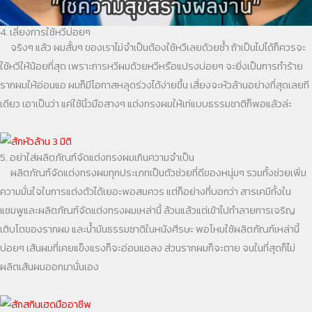
4. เลี่ยงการใช้หวีบ่อยๆ
จริงๆ แล้ว ผมสั้นๆ ของเราไม่จำเป็นต้องใช้หวีเลยด้วยซ้ำ ถ้าเป็นไปได้ก็ควรจะ
ใช้หวีให้น้อยที่สุด เพราะการหวีผมด้วยหวีหรือแปรงบ่อยๆ จะยิ่งเป็นการทำร้าย
รากผมให้อ่อนแอ ผมก็มีโอกาสหลุดร่วงได้ง่ายขึ้น เสี่ยงจะหัวล้านอย่างที่สุดเลยที
เดียว เอาเป็นว่า แค่ใช้นิ้วมือสางๆ แต่งทรงผมให้เท่แบบธรรมชาติก็พอแล้วล่ะ
5. อย่าใส่ผลิตภัณฑ์จัดแต่งทรงผมเกินความจำเป็น
ผลิตภัณฑ์จัดแต่งทรงผมทุกประเภทเป็นตัวช่วยที่ดีของหนุ่มๆ รวมทั้งช่วยเพิ่ม
ความมั่นใจในการแต่งตัวได้เยอะพอสมควร แต่ก็อย่างที่บอกว่า สารเคมีทั้งใน
แชมพูและผลิตภัณฑ์จัดแต่งทรงผมเหล่านี้ ล้วนแล้วแต่เข้าไปทำลายการเจริญ
เติบโตของรากผม และน้ำมันธรรมชาติในหนังศีรษะ พอโหมใช้ผลิตภัณฑ์เหล่านี้
บ่อยๆ เส้นผมที่เคยแข็งแรงก็จะอ่อนแอลง ส่วนรากผมก็จะตาย จนในที่สุดก็ไม่
ผลิตเส้นผมออกมานั่นเอง