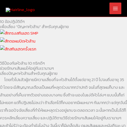
Skip
to
content
10 ข้อปฏิบัติดีๆ
เพื่อเลี่ยง "ปัญหาหัวล้าน" สำหรับคุณผู้ชาย
วิธีป้องกันหัวล้าน 10 ทริคดีๆ
ช่วยรักษาเส้นผมให้อยู่กับเรานานๆ
เลี่ยงปัญหาหัวล้านสำหรับคุณผู้ชาย
โดยทั่วไปแล้วผู้ชายมีความเสี่ยงที่จะหัวล้านได้ตั้งแต่อายุ 21 ปี ไปจนถึงอายุ 35
ปี โดยจะมีสัญญาณเตือนเป็นผมที่หลุดร่วงมากกว่าปกติ จนในที่สุดผมก็บาง และ
ล้านอย่างที่เห็นจากตัวอย่างของบางคน ซึ่งถ้าจะมองในแง่ดีหัวโล่งๆ แบบนั้นก็เท่
ไม่หยอก แต่ก็ปฏิเสธไม่ลงว่า ถ้าเลือกได้ก็คงอยากมีผมหนาๆ กันมากกว่า แต่ทุกวันนี้
เราก็เจอปัจจัยเสี่ยงที่ทำให้ผมหลุดร่วงอยู่แทบจะตลอดเวลา ฉะนั้นหากเป็นไปได้ก็
ควรหลีกเลี่ยงความเสี่ยง และปฏิบัติตามวิธีช่วยรักษาเส้นผมให้อยู่กับเรานานๆ
และถ้าไม่รู้ว่าจะต้องทำยังไงบ้าง วันนี้เราก็มีเคล็ดลับ ดูแลเส้นผมและหนังศีรษะ มา