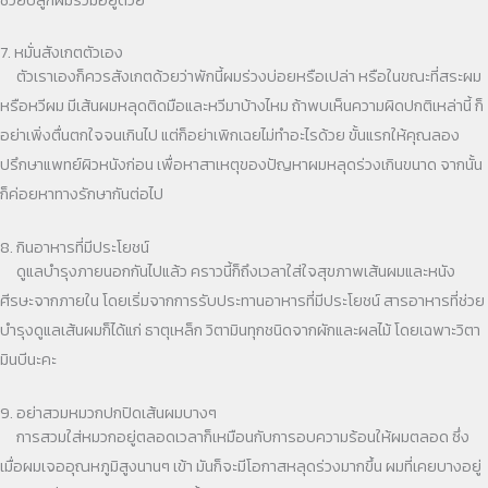
7. หมั่นสังเกตตัวเอง
ตัวเราเองก็ควรสังเกตด้วยว่าพักนี้ผมร่วงบ่อยหรือเปล่า หรือในขณะที่สระผม
หรือหวีผม มีเส้นผมหลุดติดมือและหวีมาบ้างไหม ถ้าพบเห็นความผิดปกติเหล่านี้ ก็
อย่าเพิ่งตื่นตกใจจนเกินไป แต่ก็อย่าเพิกเฉยไม่ทำอะไรด้วย ขั้นแรกให้คุณลอง
ปรึกษาแพทย์ผิวหนังก่อน เพื่อหาสาเหตุของปัญหาผมหลุดร่วงเกินขนาด จากนั้น
ก็ค่อยหาทางรักษากันต่อไป
8. กินอาหารที่มีประโยชน์
ดูแลบำรุงภายนอกกันไปแล้ว คราวนี้ก็ถึงเวลาใส่ใจสุขภาพเส้นผมและหนัง
ศีรษะจากภายใน โดยเริ่มจากการรับประทานอาหารที่มีประโยชน์ สารอาหารที่ช่วย
บำรุงดูแลเส้นผมก็ได้แก่ ธาตุเหล็ก วิตามินทุกชนิดจากผักและผลไม้ โดยเฉพาะวิตา
มินบีนะคะ
9. อย่าสวมหมวกปกปิดเส้นผมบางๆ
การสวมใส่หมวกอยู่ตลอดเวลาก็เหมือนกับการอบความร้อนให้ผมตลอด ซึ่ง
เมื่อผมเจออุณหภูมิสูงนานๆ เข้า มันก็จะมีโอกาสหลุดร่วงมากขึ้น ผมที่เคยบางอยู่