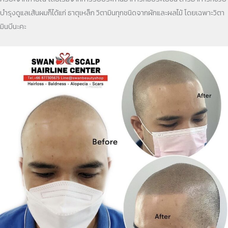
บำรุงดูแลเส้นผมก็ได้แก่ ธาตุเหล็ก วิตามินทุกชนิดจากผักและผลไม้ โดยเฉพาะวิตา
มินบีนะคะ