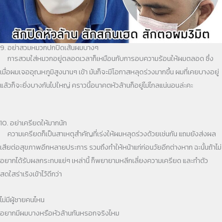
9. อย่าสวมหมวกปกปิดเส้นผมบางๆ
การสวมใส่หมวกอยู่ตลอดเวลาก็เหมือนกับการอบความร้อนให้ผมตลอด ซึ่ง
เมื่อผมเจออุณหภูมิสูงนานๆ เข้า มันก็จะมีโอกาสหลุดร่วงมากขึ้น ผมที่เคยบางอยู่
แล้วก็จะยิ่งบางกันไปใหญ่ คราวนี้อนาคตหัวล้านก็อยู่ไม่ไกลแน่นอนล่ะคะ
10. อย่าเครียดให้มากนัก
ความเครียดก็เป็นสาเหตุสำคัญที่เร่งให้ผมหลุดร่วงด้วยเช่นกัน แถมยังส่งผล
เสียต่อสุขภาพอีกหลายประการ รวมถึงทำให้หน้าแก่ก่อนวัยอีกต่างหาก ฉะนั้นถ้าไม่
อยากได้รับผลกระทบแย่ๆ เหล่านี้ ก็พยายามหลีกเลี่ยงความเครียด และทำตัว
สดใสร่าเริงเข้าไว้ดีกว่า
ไม่มีผู้ชายคนไหน
อยากมีผมบางหรือหัวล้านกันหรอกจริงไหม