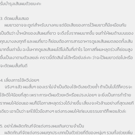
รั่มบำรุงเส้นผมด้วยนะคะ
3. ตัดผมสั้นเสมอ
ผมยาวอาจจะดูเท่สำหรับบางคน แต่ข้อเสียของการไว้ผมยาวก็มีเหมือนกัน
เป็นต้นว่า น้ำหนักของเส้นผมที่ยาว จะดึงรั้งรากผมมากขึ้น จนทำให้ผมด้านบนของ
คุณบางลงทุกที และผมที่ยาว ก็ย่อมต้องการสารอาหารดูแลเส้นผมตลอดทั้งเส้น
มากขึ้นเท่านั้น ฉะนั้นหากดูแลเส้นผมได้ไม่เต็มที่เท่าไร โอกาสที่ผมหลุดร่วงก็ย่อมสูง
ขึ้นเป็นเงาตามตัวเลยล่ะ คราวนี้ตัดสินใจได้หรือยังล่ะคะ ว่าจะไว้ผมยาวต่อไปหรือ
จะตัดผมสั้นกันดี
4. เลี่ยงการใช้หวีบ่อยๆ
จริงๆ แล้ว ผมสั้นๆ ของเราไม่จำเป็นต้องใช้หวีเลยด้วยซ้ำ ถ้าเป็นไปได้ก็ควรจะ
ใช้หวีให้น้อยที่สุด เพราะการหวีผมด้วยหวีหรือแปรงบ่อยๆ จะยิ่งเป็นการทำร้าย
รากผมให้อ่อนแอ ผมก็มีโอกาสหลุดร่วงได้ง่ายขึ้น เสี่ยงจะหัวล้านอย่างที่สุดเลยที
เดียว เอาเป็นว่า แค่ใช้นิ้วมือสางๆ แต่งทรงผมให้เท่แบบธรรมชาติก็พอแล้วล่ะ
5. อย่าใส่ผลิตภัณฑ์จัดแต่งทรงผมเกินความจำเป็น
ผลิตภัณฑ์จัดแต่งทรงผมทุกประเภทเป็นตัวช่วยที่ดีของหนุ่มๆ รวมทั้งช่วยเพิ่ม