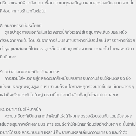
ปรึกษาแพทย์ผิวหนังก่อน เพื่อหาสาเหตุของปัญหาผมหลุดร่วงเกินขนาด จากนั้น
ก็ค่อยหาทางรักษากันต่อไป
8. กินอาหารที่มีประโยชน์
ดูแลบำรุงภายนอกกันไปแล้ว คราวนี้ก็ถึงเวลาใส่ใจสุขภาพเส้นผมและหนัง
ศีรษะจากภายใน โดยเริ่มจากการรับประทานอาหารที่มีประโยชน์ สารอาหารที่ช่วย
บำรุงดูแลเส้นผมก็ได้แก่ ธาตุเหล็ก วิตามินทุกชนิดจากผักและผลไม้ โดยเฉพาะวิตา
มินบีนะคะ
9. อย่าสวมหมวกปกปิดเส้นผมบางๆ
การสวมใส่หมวกอยู่ตลอดเวลาก็เหมือนกับการอบความร้อนให้ผมตลอด ซึ่ง
เมื่อผมเจออุณหภูมิสูงนานๆ เข้า มันก็จะมีโอกาสหลุดร่วงมากขึ้น ผมที่เคยบางอยู่
แล้วก็จะยิ่งบางกันไปใหญ่ คราวนี้อนาคตหัวล้านก็อยู่ไม่ไกลแน่นอนล่ะคะ
10. อย่าเครียดให้มากนัก
ความเครียดก็เป็นสาเหตุสำคัญที่เร่งให้ผมหลุดร่วงด้วยเช่นกัน แถมยังส่งผล
เสียต่อสุขภาพอีกหลายประการ รวมถึงทำให้หน้าแก่ก่อนวัยอีกต่างหาก ฉะนั้นถ้าไม่
อยากได้รับผลกระทบแย่ๆ เหล่านี้ ก็พยายามหลีกเลี่ยงความเครียด และทำตัว