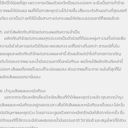
ใช้หวีให้น้อยที่สุด เพราะการหวีผมด้วยหวีหรือแปรงบ่อยๆ จะยิ่งเป็นการทำร้าย
รากผมให้อ่อนแอ ผมก็มีโอกาสหลุดร่วงได้ง่ายขึ้น เสี่ยงจะหัวล้านอย่างที่สุดเลยที
เดียว เอาเป็นว่า แค่ใช้นิ้วมือสางๆ แต่งทรงผมให้เท่แบบธรรมชาติก็พอแล้วล่ะ
5. อย่าใส่ผลิตภัณฑ์จัดแต่งทรงผมเกินความจำเป็น
ผลิตภัณฑ์จัดแต่งทรงผมทุกประเภทเป็นตัวช่วยที่ดีของหนุ่มๆ รวมทั้งช่วยเพิ่ม
ความมั่นใจในการแต่งตัวได้เยอะพอสมควร แต่ก็อย่างที่บอกว่า สารเคมีทั้งใน
แชมพูและผลิตภัณฑ์จัดแต่งทรงผมเหล่านี้ ล้วนแล้วแต่เข้าไปทำลายการเจริญ
เติบโตของรากผม และน้ำมันธรรมชาติในหนังศีรษะ พอโหมใช้ผลิตภัณฑ์เหล่านี้
บ่อยๆ เส้นผมที่เคยแข็งแรงก็จะอ่อนแอลง ส่วนรากผมก็จะตาย จนในที่สุดก็ไม่
ผลิตเส้นผมออกมานั่นเอง
6. บำรุงเส้นผมและหนังศีรษะ
นอกจากจะต้องหลีกเลี่ยงปัจจัยเสี่ยงที่ทำให้ผมหลุดร่วงแล้ว คุณควรบำรุง
เส้นผมและหนังศีรษะอยู่ตลอดเวลา เพื่อให้เส้นผมและหนังศีรษะแข็งแรง ไม่หวั่น
ต่อปัญหาผมหลุดร่วง โดยอาจจะดูแลด้วยการหมักทรีทเม้นท์สัปดาห์ละครั้ง ซึ่ง
ทรีทเมนท์ที่ใช้ควรจะมีส่วนผสมของน้ำมันธรรมชาติ วิตามินอี และสมุนไพรที่มีส่วน
ช่วยปลูกผมรวมอยู่ด้วย