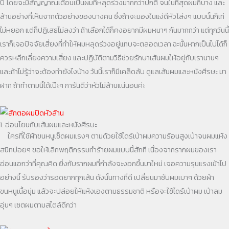
ปี โดยจะมีสัญญาณเตือนเป็นผมที่หลุดร่วงมากกว่าปกติ จนในที่สุดผมก็บาง และ
ล้านอย่างที่เห็นจากตัวอย่างของบางคน ซึ่งถ้าจะมองในแง่ดีหัวโล่งๆ แบบนั้นก็เท่
ไม่หยอก แต่ก็ปฏิเสธไม่ลงว่า ถ้าเลือกได้ก็คงอยากมีผมหนาๆ กันมากกว่า แต่ทุกวันนี้
เราก็เจอปัจจัยเสี่ยงที่ทำให้ผมหลุดร่วงอยู่แทบจะตลอดเวลา ฉะนั้นหากเป็นไปได้ก็
ควรหลีกเลี่ยงความเสี่ยง และปฏิบัติตามวิธีช่วยรักษาเส้นผมให้อยู่กับเรานานๆ
และถ้าไม่รู้ว่าจะต้องทำยังไงบ้าง วันนี้เราก็มีเคล็ดลับ ดูแลเส้นผมและหนังศีรษะ มา
ฝาก ถ้าทำตามนี้ได้เป๊ะๆ การันตีว่าหัวไม่ล้านแน่นอนค่ะ
1. อ่อนโยนกับเส้นผมและหนังศีรษะ
ใครที่ใช้ผ้าขนหนูเช็ดผมแรงๆ ตามด้วยใช้ไดร์เป่าผมความร้อนสูงเป่าจนผมแห้ง
สนิทบ่อยๆ ขอให้เลิกพฤติกรรมทำร้ายผมแบบนี้สักที เนื่องจากรากผมของเรา
อ่อนแอกว่าที่คุณคิด ยิ่งกับรากผมที่กำลังจะงอกขึ้นมาใหม่ เจอความรุนแรงเข้าไป
อย่างนี้ รับรองว่ารอดยากทุกเส้น ดังนั้นทางที่ดี เปลี่ยนมาซับผมเบาๆ ด้วยผ้า
ขนหนูเนื้อนุ่ม แล้วจะปล่อยให้แห้งเองตามธรรมชาติ หรือจะใช้ไดร์เป่าผม เป่าลม
อุ่นๆ เซตผมตามสไตล์ดีกว่า