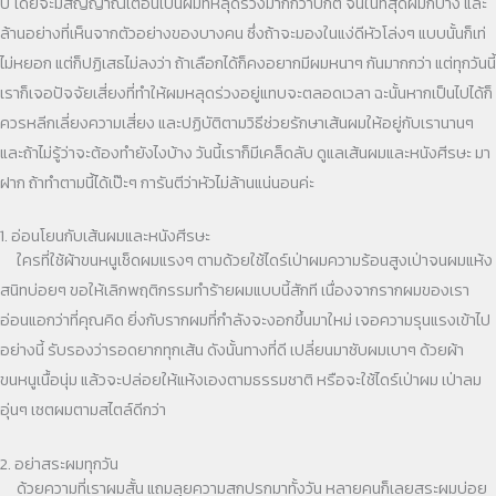
ปี โดยจะมีสัญญาณเตือนเป็นผมที่หลุดร่วงมากกว่าปกติ จนในที่สุดผมก็บาง และ
ล้านอย่างที่เห็นจากตัวอย่างของบางคน ซึ่งถ้าจะมองในแง่ดีหัวโล่งๆ แบบนั้นก็เท่
ไม่หยอก แต่ก็ปฏิเสธไม่ลงว่า ถ้าเลือกได้ก็คงอยากมีผมหนาๆ กันมากกว่า แต่ทุกวันนี้
เราก็เจอปัจจัยเสี่ยงที่ทำให้ผมหลุดร่วงอยู่แทบจะตลอดเวลา ฉะนั้นหากเป็นไปได้ก็
ควรหลีกเลี่ยงความเสี่ยง และปฏิบัติตามวิธีช่วยรักษาเส้นผมให้อยู่กับเรานานๆ
และถ้าไม่รู้ว่าจะต้องทำยังไงบ้าง วันนี้เราก็มีเคล็ดลับ ดูแลเส้นผมและหนังศีรษะ มา
ฝาก ถ้าทำตามนี้ได้เป๊ะๆ การันตีว่าหัวไม่ล้านแน่นอนค่ะ
1. อ่อนโยนกับเส้นผมและหนังศีรษะ
ใครที่ใช้ผ้าขนหนูเช็ดผมแรงๆ ตามด้วยใช้ไดร์เป่าผมความร้อนสูงเป่าจนผมแห้ง
สนิทบ่อยๆ ขอให้เลิกพฤติกรรมทำร้ายผมแบบนี้สักที เนื่องจากรากผมของเรา
อ่อนแอกว่าที่คุณคิด ยิ่งกับรากผมที่กำลังจะงอกขึ้นมาใหม่ เจอความรุนแรงเข้าไป
อย่างนี้ รับรองว่ารอดยากทุกเส้น ดังนั้นทางที่ดี เปลี่ยนมาซับผมเบาๆ ด้วยผ้า
ขนหนูเนื้อนุ่ม แล้วจะปล่อยให้แห้งเองตามธรรมชาติ หรือจะใช้ไดร์เป่าผม เป่าลม
อุ่นๆ เซตผมตามสไตล์ดีกว่า
2. อย่าสระผมทุกวัน
ด้วยความที่เราผมสั้น แถมลุยความสกปรกมาทั้งวัน หลายคนก็เลยสระผมบ่อย