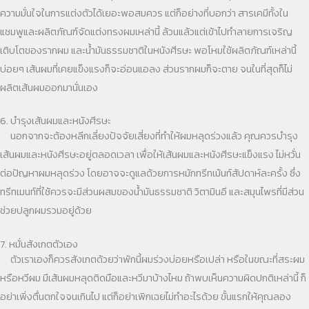
ความมั่นใจในการแต่งตัวได้เยอะพอสมควร แต่ก็อย่างที่บอกว่า สารเคมีทั้งใน
แชมพูและผลิตภัณฑ์จัดแต่งทรงผมเหล่านี้ ล้วนแล้วแต่เข้าไปทำลายการเจริญ
เติบโตของรากผม และน้ำมันธรรมชาติในหนังศีรษะ พอโหมใช้ผลิตภัณฑ์เหล่านี้
บ่อยๆ เส้นผมที่เคยแข็งแรงก็จะอ่อนแอลง ส่วนรากผมก็จะตาย จนในที่สุดก็ไม่
ผลิตเส้นผมออกมานั่นเอง
6. บำรุงเส้นผมและหนังศีรษะ
นอกจากจะต้องหลีกเลี่ยงปัจจัยเสี่ยงที่ทำให้ผมหลุดร่วงแล้ว คุณควรบำรุง
เส้นผมและหนังศีรษะอยู่ตลอดเวลา เพื่อให้เส้นผมและหนังศีรษะแข็งแรง ไม่หวั่น
ต่อปัญหาผมหลุดร่วง โดยอาจจะดูแลด้วยการหมักทรีทเม้นท์สัปดาห์ละครั้ง ซึ่ง
ทรีทเมนท์ที่ใช้ควรจะมีส่วนผสมของน้ำมันธรรมชาติ วิตามินอี และสมุนไพรที่มีส่วน
ช่วยปลูกผมรวมอยู่ด้วย
7. หมั่นสังเกตตัวเอง
ตัวเราเองก็ควรสังเกตด้วยว่าพักนี้ผมร่วงบ่อยหรือเปล่า หรือในขณะที่สระผม
หรือหวีผม มีเส้นผมหลุดติดมือและหวีมาบ้างไหม ถ้าพบเห็นความผิดปกติเหล่านี้ ก็
อย่าเพิ่งตื่นตกใจจนเกินไป แต่ก็อย่าเพิกเฉยไม่ทำอะไรด้วย ขั้นแรกให้คุณลอง