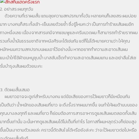
2. อย่าสระผมทุกวัน
ด้วยความที่เราผมสั้น แถมลุยความสกปรกมาทั้งวัน หลายคนก็เลยสระผมบ่อย
มาก บางคนก็สระทั้งเช้า-เย็นเลยด้วยซ้ำ ซึ่งรู้ไหมคะว่า เป็นการทำร้ายเส้นผมอีก
ทางหนึ่งเลย เนื่องจากสารเคมีจากแชมพูและครีมนวดผม ก็สามารถทำร้ายรากผม
รวมทั้งน้ำมันธรรมชาติจากหนังศีรษะได้เช่นกัน แต่ก็ไม่ได้หมายความว่า ให้คุณ
หมักหมมความสกปรกบนผมเอาไว้อย่างนั้น หากอยากทำความสะอาดเส้นผม
แนะนำให้ใช้ผ้าขนหนูชุบน้ำ มาสลับเช็ดทำความสะอาดเส้นผมแทน และอย่าลืมใส่เซ
รั่มบำรุงเส้นผมด้วยนะคะ
3. ตัดผมสั้นเสมอ
ผมยาวอาจจะดูเท่สำหรับบางคน แต่ข้อเสียของการไว้ผมยาวก็มีเหมือนกัน
เป็นต้นว่า น้ำหนักของเส้นผมที่ยาว จะดึงรั้งรากผมมากขึ้น จนทำให้ผมด้านบนของ
คุณบางลงทุกที และผมที่ยาว ก็ย่อมต้องการสารอาหารดูแลเส้นผมตลอดทั้งเส้น
มากขึ้นเท่านั้น ฉะนั้นหากดูแลเส้นผมได้ไม่เต็มที่เท่าไร โอกาสที่ผมหลุดร่วงก็ย่อมสูง
ขึ้นเป็นเงาตามตัวเลยล่ะ คราวนี้ตัดสินใจได้หรือยังล่ะคะ ว่าจะไว้ผมยาวต่อไปหรือ
จะตัดผมสั้นกันดี