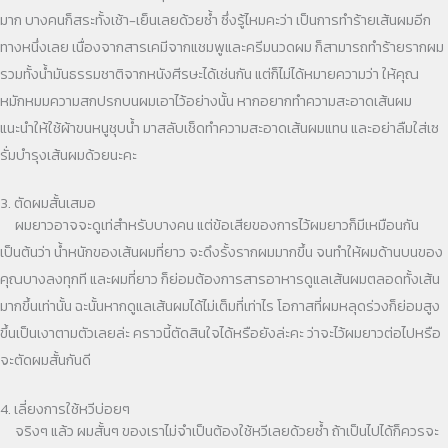
มาก บางคนก็สระทั้งเช้า-เย็นเลยด้วยซ้ำ ซึ่งรู้ไหมคะว่า เป็นการทำร้ายเส้นผมอีก
ทางหนึ่งเลย เนื่องจากสารเคมีจากแชมพูและครีมนวดผม ก็สามารถทำร้ายรากผม
รวมทั้งน้ำมันธรรมชาติจากหนังศีรษะได้เช่นกัน แต่ก็ไม่ได้หมายความว่า ให้คุณ
หมักหมมความสกปรกบนผมเอาไว้อย่างนั้น หากอยากทำความสะอาดเส้นผม
แนะนำให้ใช้ผ้าขนหนูชุบน้ำ มาสลับเช็ดทำความสะอาดเส้นผมแทน และอย่าลืมใส่เซ
รั่มบำรุงเส้นผมด้วยนะคะ
3. ตัดผมสั้นเสมอ
ผมยาวอาจจะดูเท่สำหรับบางคน แต่ข้อเสียของการไว้ผมยาวก็มีเหมือนกัน
เป็นต้นว่า น้ำหนักของเส้นผมที่ยาว จะดึงรั้งรากผมมากขึ้น จนทำให้ผมด้านบนของ
คุณบางลงทุกที และผมที่ยาว ก็ย่อมต้องการสารอาหารดูแลเส้นผมตลอดทั้งเส้น
มากขึ้นเท่านั้น ฉะนั้นหากดูแลเส้นผมได้ไม่เต็มที่เท่าไร โอกาสที่ผมหลุดร่วงก็ย่อมสูง
ขึ้นเป็นเงาตามตัวเลยล่ะ คราวนี้ตัดสินใจได้หรือยังล่ะคะ ว่าจะไว้ผมยาวต่อไปหรือ
จะตัดผมสั้นกันดี
4. เลี่ยงการใช้หวีบ่อยๆ
จริงๆ แล้ว ผมสั้นๆ ของเราไม่จำเป็นต้องใช้หวีเลยด้วยซ้ำ ถ้าเป็นไปได้ก็ควรจะ