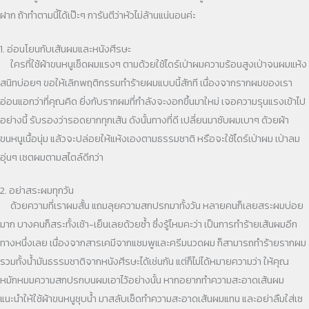
ฝาก ถ้าทำตามนี้ได้เป๊ะๆ การันตีว่าหัวไม่ล้านแน่นอนค่ะ
1. อ่อนโยนกับเส้นผมและหนังศีรษะ
ใครที่ใช้ผ้าขนหนูเช็ดผมแรงๆ ตามด้วยใช้ไดร์เป่าผมความร้อนสูงเป่าจนผมแห้ง
สนิทบ่อยๆ ขอให้เลิกพฤติกรรมทำร้ายผมแบบนี้สักที เนื่องจากรากผมของเรา
อ่อนแอกว่าที่คุณคิด ยิ่งกับรากผมที่กำลังจะงอกขึ้นมาใหม่ เจอความรุนแรงเข้าไป
อย่างนี้ รับรองว่ารอดยากทุกเส้น ดังนั้นทางที่ดี เปลี่ยนมาซับผมเบาๆ ด้วยผ้า
ขนหนูเนื้อนุ่ม แล้วจะปล่อยให้แห้งเองตามธรรมชาติ หรือจะใช้ไดร์เป่าผม เป่าลม
อุ่นๆ เซตผมตามสไตล์ดีกว่า
2. อย่าสระผมทุกวัน
ด้วยความที่เราผมสั้น แถมลุยความสกปรกมาทั้งวัน หลายคนก็เลยสระผมบ่อย
มาก บางคนก็สระทั้งเช้า-เย็นเลยด้วยซ้ำ ซึ่งรู้ไหมคะว่า เป็นการทำร้ายเส้นผมอีก
ทางหนึ่งเลย เนื่องจากสารเคมีจากแชมพูและครีมนวดผม ก็สามารถทำร้ายรากผม
รวมทั้งน้ำมันธรรมชาติจากหนังศีรษะได้เช่นกัน แต่ก็ไม่ได้หมายความว่า ให้คุณ
หมักหมมความสกปรกบนผมเอาไว้อย่างนั้น หากอยากทำความสะอาดเส้นผม
แนะนำให้ใช้ผ้าขนหนูชุบน้ำ มาสลับเช็ดทำความสะอาดเส้นผมแทน และอย่าลืมใส่เซ