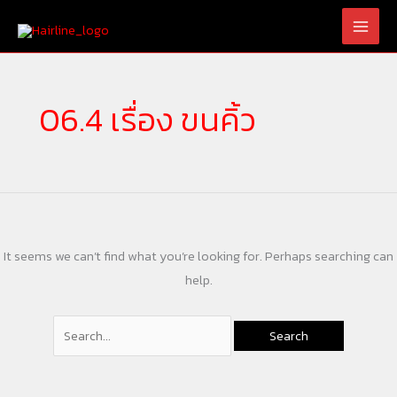
Skip
Search
to
for:
content
06.4 เรื่อง ขนคิ้ว
It seems we can’t find what you’re looking for. Perhaps searching can
help.