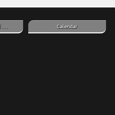
. . .
Calendar