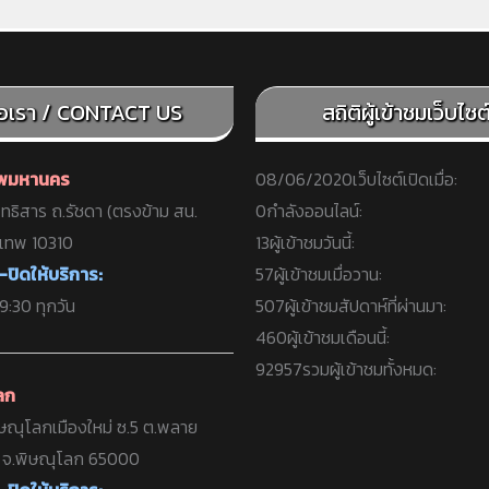
่อเรา / CONTACT US
สถิติผู้เข้าชมเว็บไซต์ 
ทพมหานคร
08/06/2020
เว็บไซต์เปิดเมื่อ:
ทธิสาร ถ.รัชดา (ตรงข้าม สน.
0
กำลังออนไลน์:
งเทพ 10310
13
ผู้เข้าชมวันนี้:
-ปิดให้บริการ:
57
ผู้เข้าชมเมื่อวาน:
:30 ทุกวัน
507
ผู้เข้าชมสัปดาห์ที่ผ่านมา:
460
ผู้เข้าชมเดือนนี้:
92957
รวมผู้เข้าชมทั้งหมด:
ลก
ษณุโลกเมืองใหม่ ซ.5 ต.พลาย
ง จ.พิษณุโลก 65000