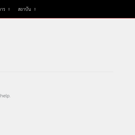
การ
สถาบัน
 help.