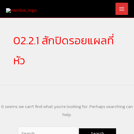
Skip
Search
to
for:
content
02.2.1 สักปิดรอยแผลที่
หัว
It seems we can’t find what you’re looking for. Perhaps searching can
help.