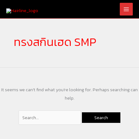
Skip
Search
to
for:
content
ทรงสกินเฮด SMP
It seems we can’t find what you’re looking for. Perhaps searching can
help.