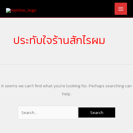
Skip
Search
to
for:
content
ประทับใจร้านสักไรผม
It seems we can’t find what you’re looking for. Perhaps searching can
help.