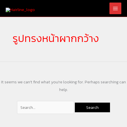
Skip
Search
to
for:
content
รูปทรงหน้าผากกว้าง
It seems we can’t find what you’re looking for. Perhaps searching can
help.