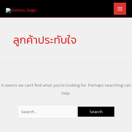
Skip
Search
to
for:
content
ลูกค้าประทับใจ
It seems we can’t find what you’re looking for. Perhaps searching can
help.