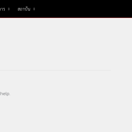
การ
สถาบัน
 help.