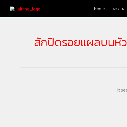
Skip
Home
ผลงาน
to
content
สักปิดรอยแผลบนหัว
It se