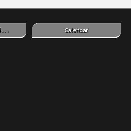
. . .
Calendar