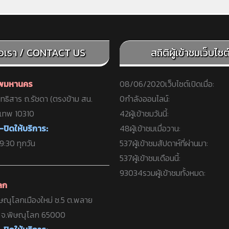
่อเรา / CONTACT US
สถิติผู้เข้าชมเว็บไซต์ 
ทพมหานคร
08/06/2020
เว็บไซต์เปิดเมื่อ:
ทธิสาร ถ.รัชดา (ตรงข้าม สน.
0
กำลังออนไลน์:
งเทพ 10310
42
ผู้เข้าชมวันนี้:
-ปิดให้บริการ:
48
ผู้เข้าชมเมื่อวาน:
:30 ทุกวัน
537
ผู้เข้าชมสัปดาห์ที่ผ่านมา:
537
ผู้เข้าชมเดือนนี้:
93034
รวมผู้เข้าชมทั้งหมด:
ลก
ษณุโลกเมืองใหม่ ซ.5 ต.พลาย
ง จ.พิษณุโลก 65000