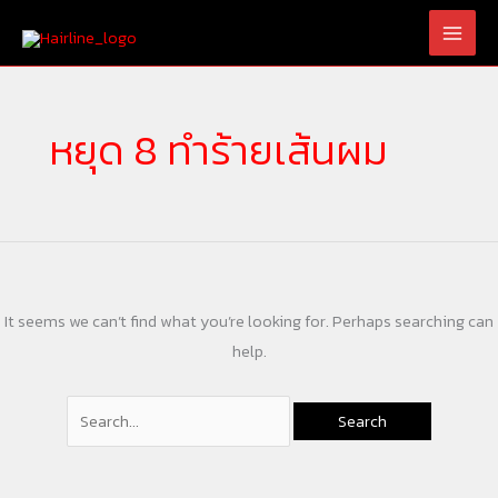
Skip
Search
to
for:
content
หยุด 8 ทำร้ายเส้นผม
It seems we can’t find what you’re looking for. Perhaps searching can
help.