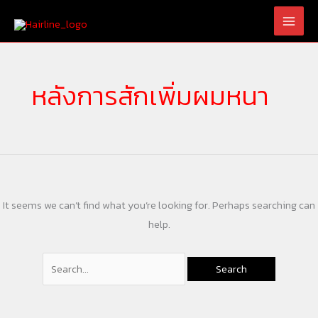
Skip
Search
to
for:
content
หลังการสักเพิ่มผมหนา
It seems we can’t find what you’re looking for. Perhaps searching can
help.