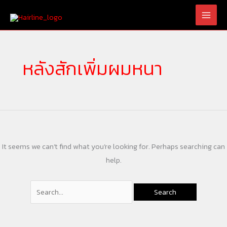
Skip
Search
to
for:
content
หลังสักเพิ่มผมหนา
It seems we can’t find what you’re looking for. Perhaps searching can
help.