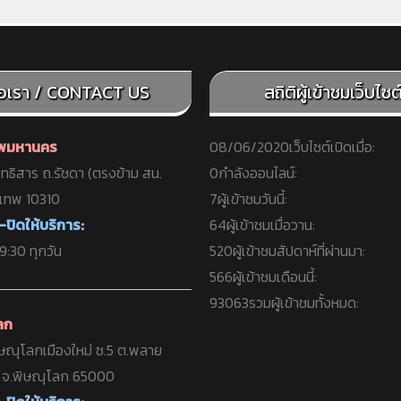
่อเรา / CONTACT US
สถิติผู้เข้าชมเว็บไซต์ 
ทพมหานคร
08/06/2020
เว็บไซต์เปิดเมื่อ:
ทธิสาร ถ.รัชดา (ตรงข้าม สน.
0
กำลังออนไลน์:
งเทพ 10310
7
ผู้เข้าชมวันนี้:
-ปิดให้บริการ:
64
ผู้เข้าชมเมื่อวาน:
:30 ทุกวัน
520
ผู้เข้าชมสัปดาห์ที่ผ่านมา:
566
ผู้เข้าชมเดือนนี้:
93063
รวมผู้เข้าชมทั้งหมด:
ลก
ษณุโลกเมืองใหม่ ซ.5 ต.พลาย
ง จ.พิษณุโลก 65000