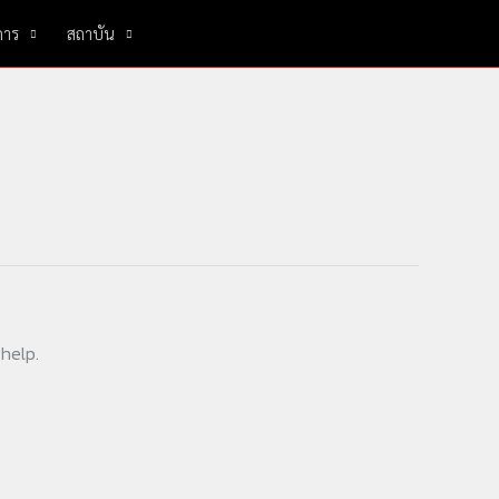
การ
สถาบัน
 help.