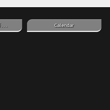
. . .
Calendar