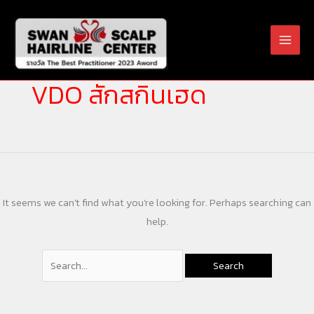
Skip
Search
to
for:
content
VDO สักสกินเฮด
It seems we can’t find what you’re looking for. Perhaps searching can
help.